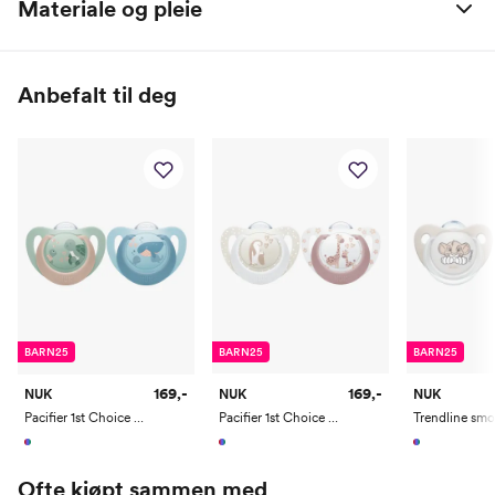
Materiale og pleie
Silikon / BPA-fri plast
Anbefalt til deg
BARN25
BARN25
BARN25
169,-
169,-
NUK
NUK
NUK
Pacifier 1st Choice Turtle/Whale 6-18m
Pacifier 1st Choice Giraffe/Penguin 0-6m
Ofte kjøpt sammen med