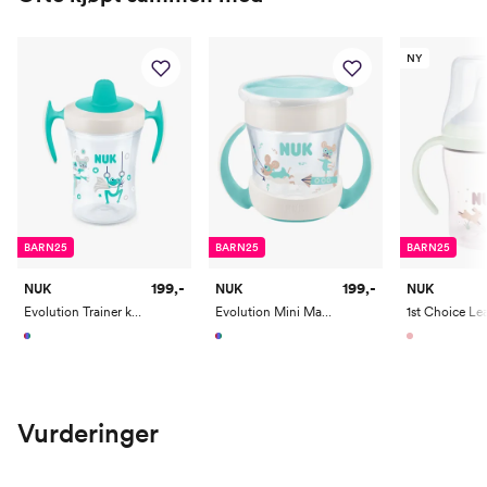
NY
BARN25
BARN25
BARN25
199,-
199,-
NUK
NUK
NUK
Evolution Trainer kopp 6m+ Nøytral
Evolution Mini Magic Cup 6m+ Nøytral
Vurderinger