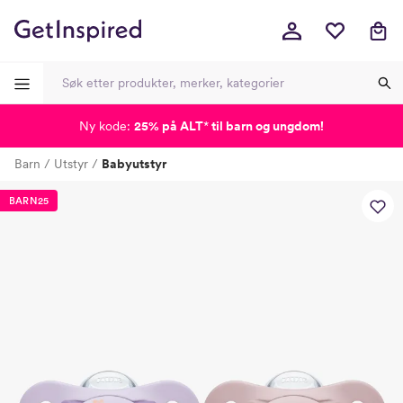
Ny kode:
25% på ALT
*
til barn og ungdom!
-
-
-
-
Barn
Utstyr
Babyutstyr
Lagt i kurven, utmerket valg!
Til kassen
BARN25