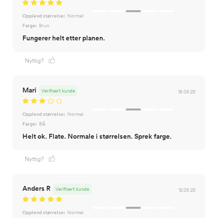
Opplevd størrelse:
Normal
Farge:
Brun
Fungerer helt etter planen.
Nyttig?
Mari
Verifisert kunde
19.05.25
Opplevd størrelse:
Normal
Farge:
Blå
Helt ok. Flate. Normale i størrelsen. Sprek farge.
Nyttig?
Anders R
Verifisert kunde
12.05.25
Opplevd størrelse:
Normal