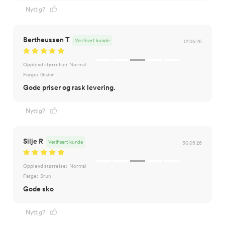
Nyttig?
Bertheussen T
Verifisert kunde
01.06.26
Opplevd størrelse:
Normal
Farge:
Grønn
Gode priser og rask levering.
Nyttig?
Silje R
Verifisert kunde
30.05.26
Opplevd størrelse:
Normal
Farge:
Brun
Gode sko
Nyttig?