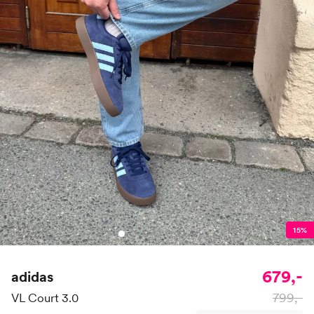
15%
679,-
adidas
799,-
VL Court 3.0