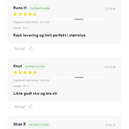
Rune H
Verifisert kunde
07.08.25
Opplevd størrelse:
Normal
Farge:
Brun
Rask levering og helt perfekt i størrelse.
Nyttig?
Knut
Verifisert kunde
05.06.25
Opplevd størrelse:
Normal
Farge:
Brun
Likte godt sko og bra str
Nyttig?
Stian R
Verifisert kunde
27.05.25