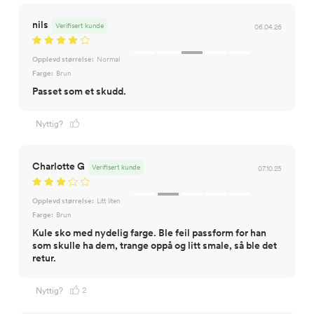
nils
Verifisert kunde
06.04.26
Opplevd størrelse:
Normal
Farge:
Brun
Passet som et skudd.
Nyttig?
Charlotte G
Verifisert kunde
07.10.25
Opplevd størrelse:
Litt liten
Farge:
Brun
Kule sko med nydelig farge. Ble feil passform for han
som skulle ha dem, trange oppå og litt smale, så ble det
retur.
2
Nyttig?