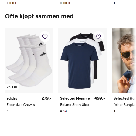
Ofte kjøpt sammen med
Unisex
279,-
499,-
adidas
Selected Homme
Selected H
Essentials Crew 6 Pack
Roland Short Sleeve O-Neck 3-Pack Tee
Asher Sunglas